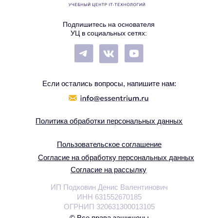
ИП Подковин Денис Валентинович
ИНН 631552670185
ОГРНИП 320631300013105
© Все права защищены