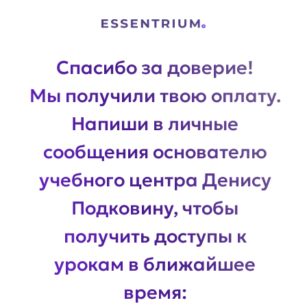
Спасибо за доверие!
Мы получили твою оплату.
Напиши в личные
сообщения основателю
учебного центра Денису
Подковину, чтобы
получить доступы к
урокам в ближайшее
время:
Написать в Telegram
Кнопка не сработала? Откройте
Telegram и впишите в поиск:
@podkovindenis
ИЛИ: